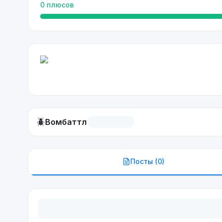
0
плюсов
🪲
Вомбаттл
Посты (
0
)