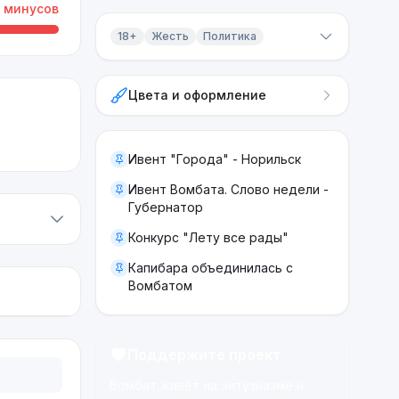
минусов
18+
Жесть
Политика
Контент 18+
Цвета и оформление
Жесть
Политика
Ивент "Города" - Норильск
Ивент Вомбата. Слово недели -
Губернатор
Конкурс "Лету все рады"
Капибара объединилась с
Вомбатом
Поддержите проект
Вомбат живёт на энтузиазме и