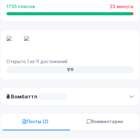
1735
плюсов
23
минуса
Открыто
1
из
11
достижений
1
/
11
🪲
Вомбаттл
Посты (
2
)
Комментарии