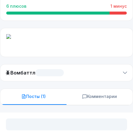
6
плюсов
1
минус
🪲
Вомбаттл
Посты (
1
)
Комментарии