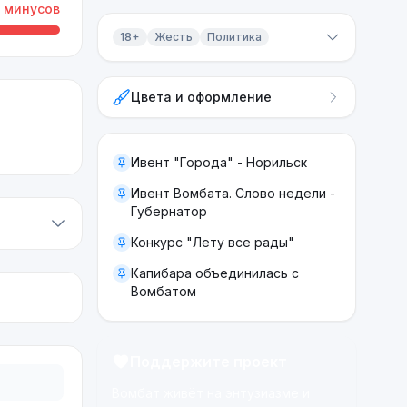
минусов
18+
Жесть
Политика
Контент 18+
Цвета и оформление
Жесть
Политика
Ивент "Города" - Норильск
Ивент Вомбата. Слово недели -
Губернатор
Конкурс "Лету все рады"
Капибара объединилась с
Вомбатом
Поддержите проект
Вомбат живёт на энтузиазме и