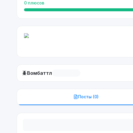
0
плюсов
🪲
Вомбаттл
Посты (
0
)