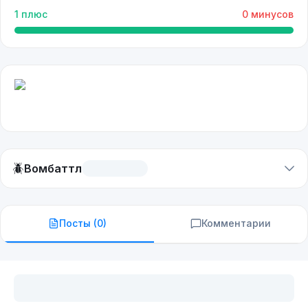
1
плюс
0
минусов
🪲
Вомбаттл
Посты (
0
)
Комментарии