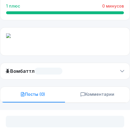
1
плюс
0
минусов
🪲
Вомбаттл
Посты (
0
)
Комментарии