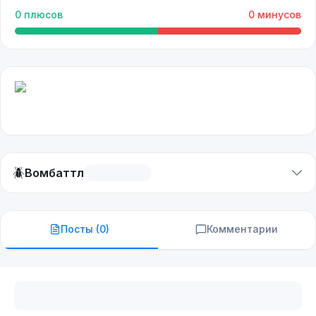
0
плюсов
0
минусов
🪲
Вомбаттл
Посты (
0
)
Комментарии