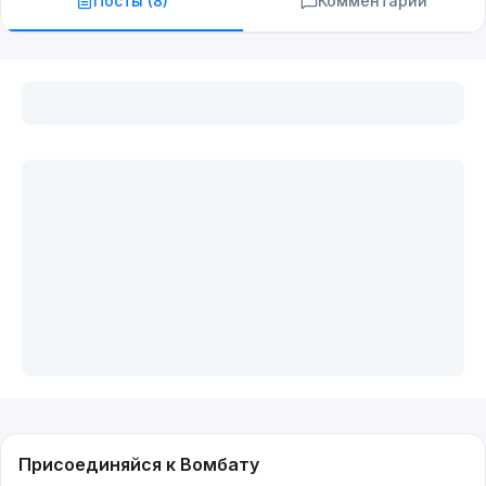
Посты (
8
)
Комментарии
Присоединяйся к Вомбату