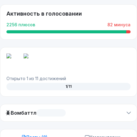
Активность в голосовании
2256
плюсов
82
минуса
Открыто
1
из
11
достижений
1
/
11
🪲
Вомбаттл