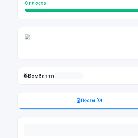
0
плюсов
🪲
Вомбаттл
Посты (
0
)