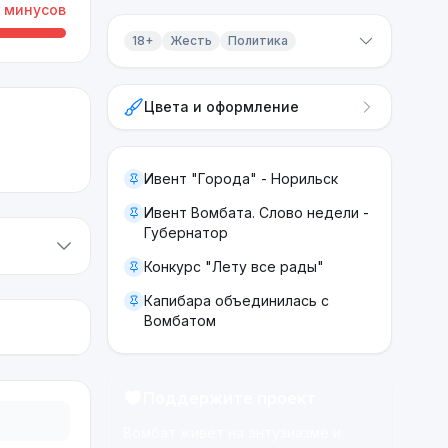
минусов
18+
Жесть
Политика
Контент 18+
Цвета и оформление
Жесть
Политика
Ивент "Города" - Норильск
Ивент Вомбата. Слово недели -
Губернатор
Конкурс "Лету все рады"
Капибара объединилась с
Вомбатом
Поддержите проект
Вомбат живёт на энтузиазме и