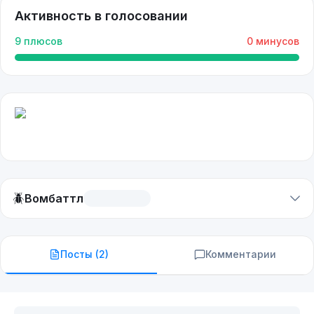
Активность в голосовании
9
плюсов
0
минусов
🪲
Вомбаттл
Посты (
2
)
Комментарии