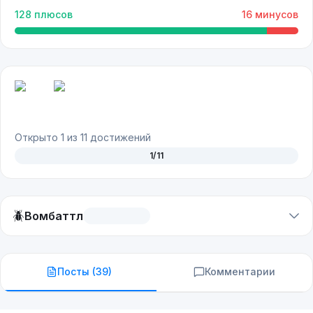
128
плюсов
16
минусов
Открыто
1
из
11
достижений
1
/
11
🪲
Вомбаттл
Посты (
39
)
Комментарии