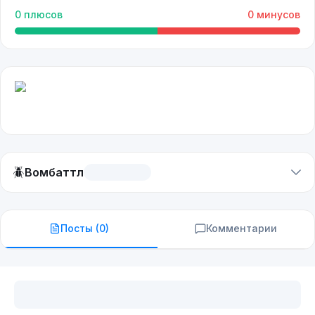
0
плюсов
0
минусов
🪲
Вомбаттл
Посты (
0
)
Комментарии