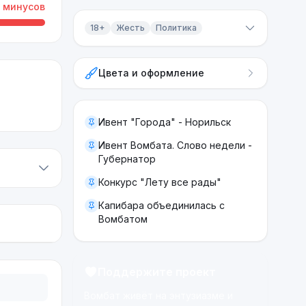
минусов
18+
Жесть
Политика
Контент 18+
Цвета и оформление
Жесть
Политика
Ивент "Города" - Норильск
Ивент Вомбата. Слово недели -
Губернатор
Конкурс "Лету все рады"
Капибара объединилась с
Вомбатом
Поддержите проект
Вомбат живёт на энтузиазме и