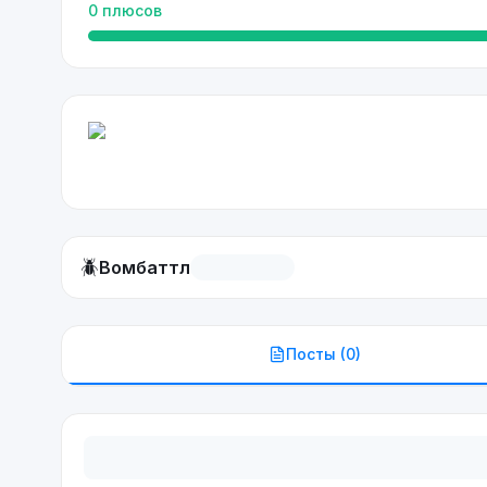
0
плюсов
🪲
Вомбаттл
Посты (
0
)