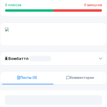
0
плюсов
0
минусов
🪲
Вомбаттл
Посты (
0
)
Комментарии