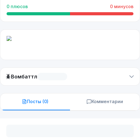
0
плюсов
0
минусов
🪲
Вомбаттл
Посты (
0
)
Комментарии