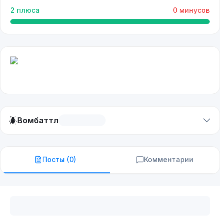
2
плюса
0
минусов
🪲
Вомбаттл
Посты (
0
)
Комментарии